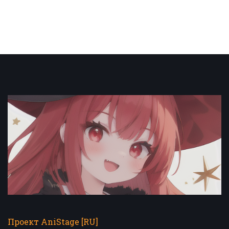
Проект AniStage [RU]