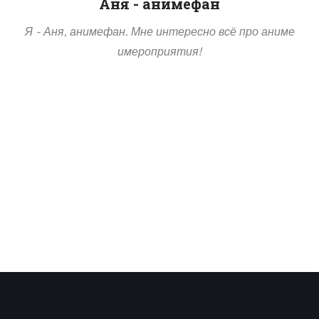
Аня - анимефан
Я - Аня, анимефан. Мне интересно всё про аниме
имероприятия!