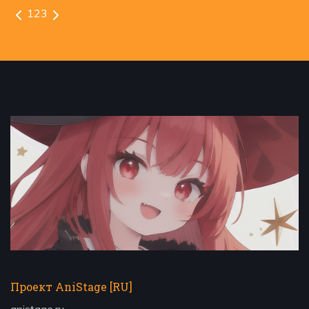
1
2
3
Проект AniStage [RU]