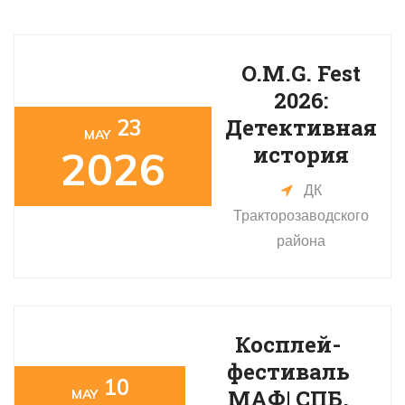
O.M.G. Fest
2026:
Детективная
23
MAY
история
2026
ДК
Тракторозаводского
района
Косплей-
фестиваль
10
MАФ| СПБ,
MAY